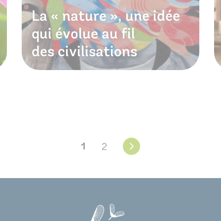
La « nature », une idée
qui évolue au fil
des civilisations
1
2