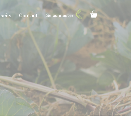
seils
Contact
Se connecter
Architecte paysagiste