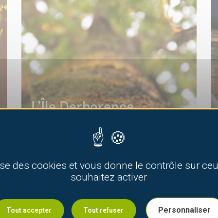
L’Île Derborence
ARTICLE AMÉNAGEMENTS, DÉCOUVERTE, JARDINAGE,
lise des cookies et vous donne le contrôle sur c
POTAGER
souhaitez activer
Personnaliser
Tout accepter
Tout refuser