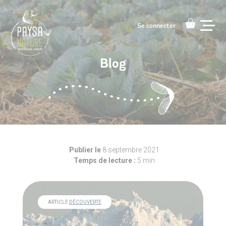
Se connecter
Se connecter
Blog
Architecte paysagiste
Accompagnement à domicile
Nos conseils
Contact
Publier le
8 septembre 2021
Temps de lecture :
5 min
ARTICLE
DÉCOUVERTE