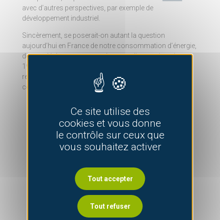
avec d’autres perspectives, par exemple de
développement industriel.
Sincèrement, se poserait-on autant la question
aujourd’hui en France de notre consommation d’énergie,
de nos déchets ou encore de notre alimentation si, en
1990, le GIEC avait répondu « non, l’homme n’est en rien
responsable du changement climatique
contemporain » ?
Ce site utilise des
cookies et vous donne
le contrôle sur ceux que
vous souhaitez activer
Tout accepter
Tout refuser