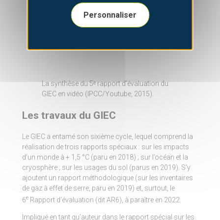
Personnaliser
La synthèse du 5ᵉ rapport d’évaluation du
GIEC en vidéo (IPCC/Youtube, 2015).
Les travaux du GIEC
Le GIEC a entamé son sixième cycle, lequel comprend la
réalisation de trois rapports spéciaux : sur les impacts
d’un monde à + 1,5 °C (paru en 2018) ; sur l’océan et la
cryosphère ; sur les usages du sol (parus en 2019). S’y
ajoutent un rapport méthodologique (sur les inventaires
de gaz à effet de serre, paru en 2019) et, surtout, le
e
6
Rapport d’évaluation (dit AR6), à paraître en 2022.
Impliqué en tant qu’auteur dans le rapport spécial sur les