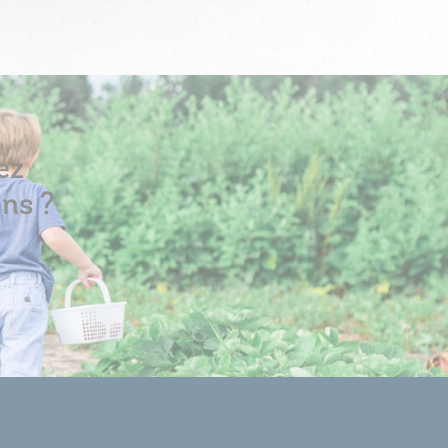
ez
ons ?