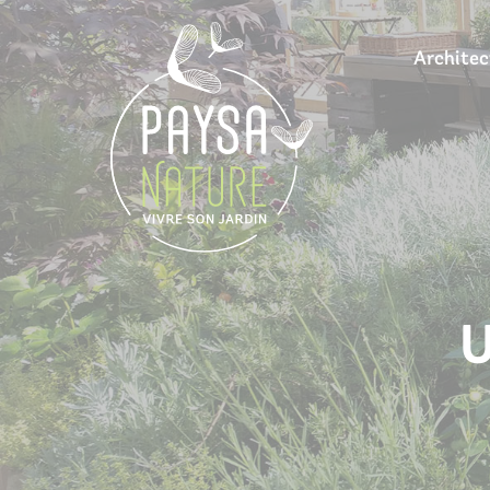
Architec
U