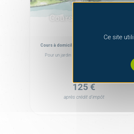
Cours de paysage
Ce site uti
Cours à domicile d'un architecte paysagiste
Pour un jardin qui vous ressemble et vous
engage.
250
€
125 €
après crédit d'impôt
B