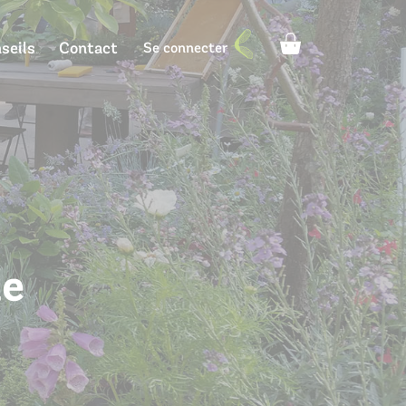
seils
Contact
Se connecter
Architecte paysagiste
me