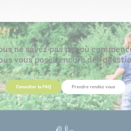
notre partenaire Accès SAP !
ous ne savez pas par où commenc
ous vous posez encore des questi
Consulter la FAQ
Prendre rendez vous