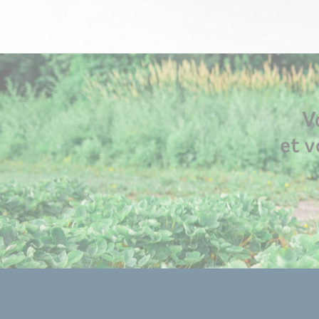
V
et v