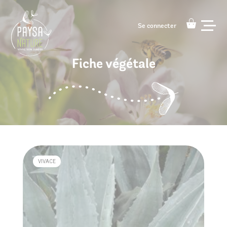
Se connecter
Se connecter
Fiche végétale
Architecte paysagiste
Accompagnement à domicile
Nos conseils
Contact
VIVACE