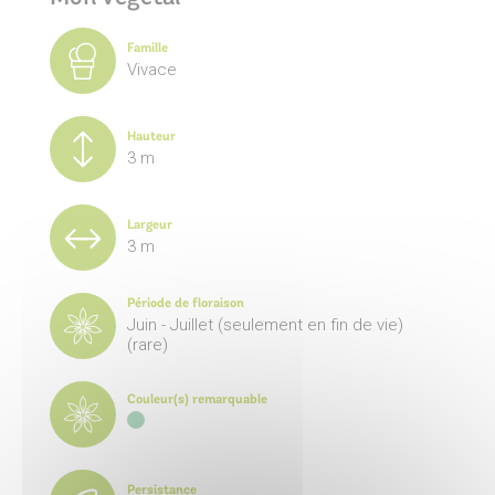
Famille
Vivace
Hauteur
3 m
Largeur
3 m
Période de floraison
Juin - Juillet (seulement en fin de vie)
(rare)
Couleur(s) remarquable
Persistance