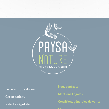
Un rendez-vous téléphonique
préalable de préparation
vos besoins, vos connaissances et votre rythme. Vous prenez
et programmation de l’intervention
le temps sur un programme que vous avez réalisé tout en vous
Nous planifions un rendez-vous téléphonique pour y répondre
Une journée d’accompagnement
dans votre jardin
laissant guider par notre jardinier formateur.
sans frais supplémentaires.
Un appui technique
et matériel*
*Outillage portatif et petit outillage de jardinage
Nous contacter
Foire aux questions
Mentions Légales
Carte cadeau
Conditions générales de vente
Palette végétale